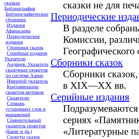
сказки не для печ
сказках
Библиография
Периодические изда
Библиографические
сборники
В разделе собран
Издания
Афанасьева
Комиссии, различ
Периодические
издания
Сборники сказок
Географического 
Серийные издания
Указатели
Сборники сказок
Андреев. Указатель
сказочных сюжетов
Сборники сказок
по системе Аарне
Именной указатель
в XIX—XX вв.
Контаминации
сюжетов-мотивов
Серийные издания
Сказители
Словарь
Подразумеваются
устаревших слов и
выражений
сериях «Памятник
Сравнительный
указатель сюжетов
«Литературные п
(Бараг и др.)
Сюжеты сказок