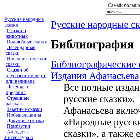
Самый большой
Русские народные
Русские народные с
сказки
Сказки о
животных
Библиография
Волшебные сказки
Легендарные
сказки
Новеллистические
Библиографические 
сказки
Сказки об
Издания Афанасьева
одураченном черте
или великане
Все полные изда
Легенды и
предания
русские сказки».
Страшные
рассказы
Афанасьева вклю
Заветные сказки
Побывальщины
«Народные русски
Докучные сказки
Прибаутки
сказки», а также
Анекдоты
Литература о