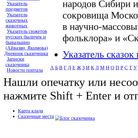
народов Сибири 
Указатель
предметов
сокровища Москов
Указатель
сказочных
в научно-массовы
животных
Указатель сюжетов
фольклора» и «Ск
русских быличек и
бывальщин
(Айвазян, Якимова)
Указатель сказок
Дневник сказочника
Записки
сказочника
А
Б
В
Г
Д
Е
Ж
З
И
К
Л
М
Н
О
П
Р
С
Т
У
Новости портала
Нашли опечатку или несоо
нажмите Shift + Enter и о
Карта клада
Сказочные места