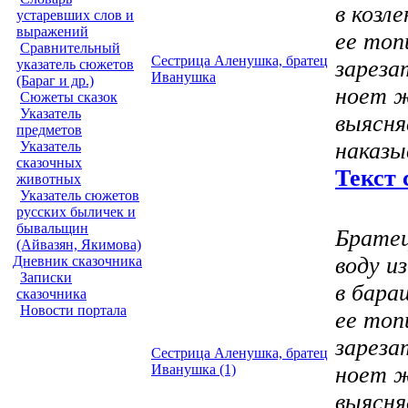
в козл
устаревших слов и
выражений
ее топ
Сравнительный
Сестрица Аленушка, братец
зареза
указатель сюжетов
Иванушка
(Бараг и др.)
ноет ж
Сюжеты сказок
Указатель
выясня
предметов
наказы
Указатель
сказочных
Текст 
животных
Указатель сюжетов
русских быличек и
бывальщин
Братец
(Айвазян, Якимова)
воду
из
Дневник сказочника
Записки
в бара
сказочника
Новости портала
ее топ
зареза
Сестрица Аленушка, братец
Иванушка (1)
ноет ж
выясня