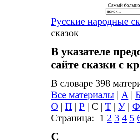
Самый большой
Русские народные с
сказок
В указателе пре
сайте сказки с к
В словаре 398 матер
Все материалы
|
А
|
О
|
П
|
Р
| С |
Т
|
У
|
Ф
Страница: 1
2
3
4
5
С