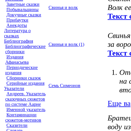
Заветные сказки
Волк е
Свинья и волк
Побывальщины
Текст 
Докучные сказки
Прибаутки
Анекдоты
Литература о
Свинья
сказках
Библиография
за вор
Свинья и волк (1)
Библиографические
Текст 
сборники
Издания
Афанасьева
Периодические
Оте
издания
Сборники сказок
на 
Серийные издания
Семь Симеонов
вто
Указатели
Андреев. Указатель
сказочных сюжетов
Еще ва
по системе Аарне
Именной указатель
Контаминации
Братец
сюжетов-мотивов
воду
из
Сказители
Словарь