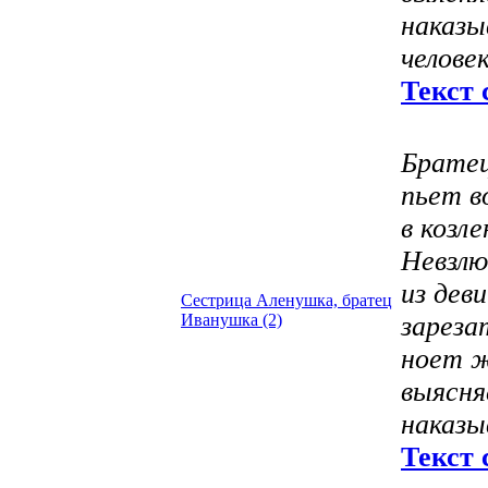
наказы
челове
Текст 
Братец
пьет в
в козл
Невзлю
из дев
Сестрица Аленушка, братец
Иванушка (2)
зареза
ноет ж
выясня
наказы
Текст 