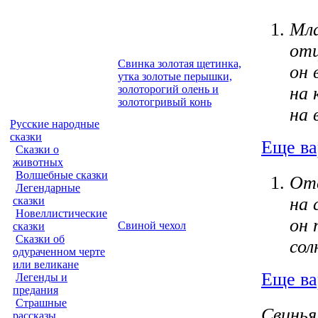
Мла
отц
Свинка золотая щетинка,
он 
утка золотые перышки,
золоторогий олень и
на 
золотогривый конь
на 
Русские народные
сказки
Еще ва
Сказки о
животных
Волшебные сказки
Оте
Легендарные
на 
сказки
Новеллистические
он 
Свиной чехол
сказки
Сказки об
сол
одураченном черте
или великане
Еще ва
Легенды и
предания
Страшные
Свинья
рассказы