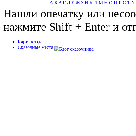
А
Б
В
Г
Д
Е
Ж
З
И
К
Л
М
Н
О
П
Р
С
Т
У
Нашли опечатку или несоо
нажмите Shift + Enter и о
Карта клада
Сказочные места