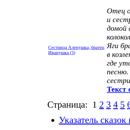
Отец о
и сест
домой 
колоко
Яги бр
Сестрица Аленушка, братец
Иванушка (3)
в козл
где ут
песню.
сестри
Текст 
Страница: 1
2
3
4
5
Указатель сказок