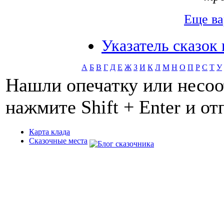
Еще ва
Указатель сказок
А
Б
В
Г
Д
Е
Ж
З
И
К
Л
М
Н
О
П
Р
С
Т
У
Нашли опечатку или несоо
нажмите Shift + Enter и о
Карта клада
Сказочные места