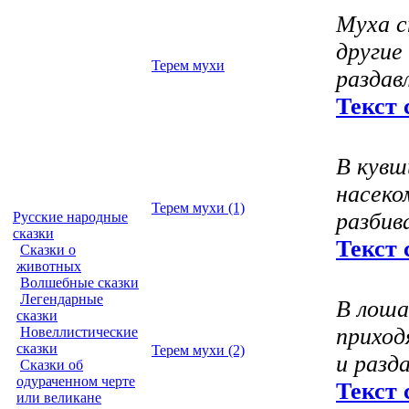
Муха с
другие
Терем мухи
раздав
Текст 
В кувш
насеко
Терем мухи (1)
разбив
Русские народные
сказки
Текст 
Сказки о
животных
Волшебные сказки
Легендарные
В лоша
сказки
приход
Новеллистические
сказки
Терем мухи (2)
и разд
Сказки об
одураченном черте
Текст 
или великане