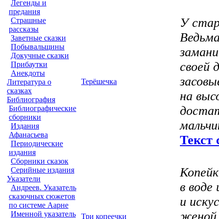
Легенды и
предания
У стар
Страшные
рассказы
Ведьма
Заветные сказки
Побывальщины
замани
Докучные сказки
своей 
Прибаутки
Анекдоты
засовы
Терёшечка
Литература о
сказках
на выс
Библиография
достат
Библиографические
сборники
мальчи
Издания
Афанасьева
Текст 
Периодические
издания
Сборники сказок
Копейк
Серийные издания
Указатели
в воде
Андреев. Указатель
сказочных сюжетов
и иску
по системе Аарне
женой 
Именной указатель
Три копеечки