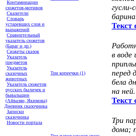
Контаминации
гусли-
сюжетов-мотивов
Сказители
барина
Словарь
Текст 
устаревших слов и
выражений
Сравнительный
указатель сюжетов
Работн
(Бараг и др.)
Сюжеты сказок
в воде
Указатель
приплы
предметов
Указатель
перед 
Три копеечки (1)
сказочных
животных
бела д
Указатель сюжетов
на ней.
русских быличек и
бывальщин
Текст 
(Айвазян, Якимова)
Дневник сказочника
Записки
сказочника
Три па
Новости портала
дома; 
Три парня узнают свою