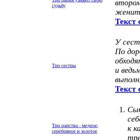
втором
судьбу
женить
Текст 
У сест
По дор
обходя
Три сестры
и ведь
выполн
Текст 
Сын
себ
Три царства - медное,
к к
серебряное и золотое
тр