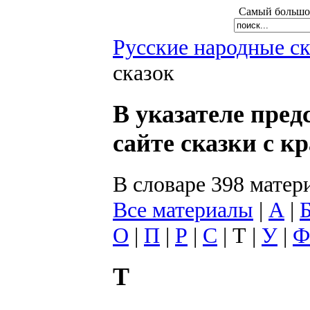
Самый большой
Русские народные с
сказок
В указателе пре
сайте сказки с к
В словаре 398 матер
Все материалы
|
А
|
О
|
П
|
Р
|
С
| Т |
У
|
Ф
Т