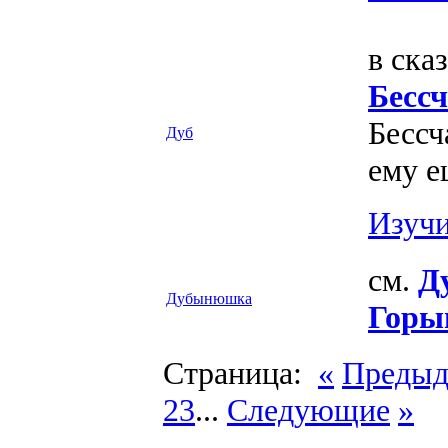
в сказ
Бесс
Бессч
Дуб
ему е
Изучи
см.
Д
Дубынюшка
Горы
Страница:
«
Преды
23
...
Следующие
»