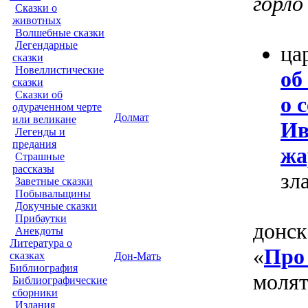
горл
Сказки о
животных
Волшебные сказки
Легендарные
ца
сказки
Новеллистические
об
сказки
Сказки об
о 
одураченном черте
Долмат
или великане
Ив
Легенды и
предания
жа
Страшные
рассказы
зл
Заветные сказки
Побывальщины
Докучные сказки
Прибаутки
донск
Анекдоты
Литература о
«
Про
сказках
Дон-Мать
Библиография
молят
Библиографические
сборники
Издания