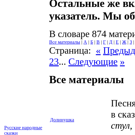
Остальные же в
указатель. Мы об
В словаре 874 матер
Все материалы
|
А
|
Б
|
В
|
Г
|
Д
|
Е
|
Ж
|
З
Страница:
«
Преды
23
...
Следующие
»
Все материалы
Песня
в ска
Долинушка
стул,
Русские народные
сказки