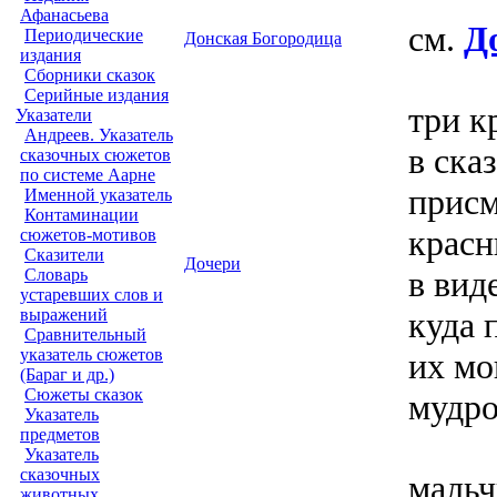
Афанасьева
см.
Д
Периодические
Донская Богородица
издания
Сборники сказок
Серийные издания
три к
Указатели
Андреев. Указатель
в сказ
сказочных сюжетов
по системе Аарне
прис
Именной указатель
Контаминации
красн
сюжетов-мотивов
Сказители
Дочери
в вид
Словарь
устаревших слов и
куда 
выражений
Сравнительный
указатель сюжетов
их мо
(Бараг и др.)
Сюжеты сказок
мудро
Указатель
предметов
Указатель
сказочных
мальч
животных