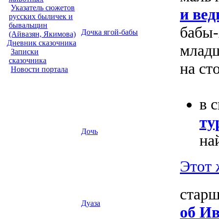
Указатель сюжетов
и вед
русских быличек и
бывальщин
бабы-
Дочка ягой-бабы
(Айвазян, Якимова)
Дневник сказочника
младш
Записки
сказочника
на ст
Новости портала
в с
ту
Дочь
на
Этот 
старш
Дуаза
об Ив