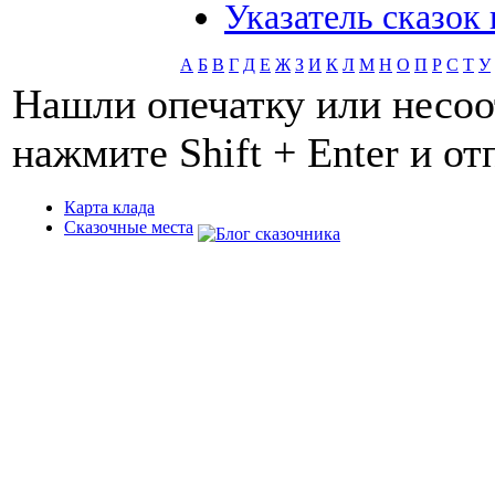
Указатель сказок
А
Б
В
Г
Д
Е
Ж
З
И
К
Л
М
Н
О
П
Р
С
Т
У
Нашли опечатку или несоо
нажмите Shift + Enter и о
Карта клада
Сказочные места