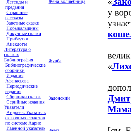
«
Зак
Жена-волшебница
Легенды и
предания
у вор
Страшные
рассказы
узнае
Заветные сказки
Побывальщины
коше
Докучные сказки
Прибаутки
Анекдоты
Литература о
велик
сказках
Библиография
Журба
«
Лих
Библиографические
сборники
Издания
Афанасьева
допол
Периодические
издания
Дмит
Сборники сказок
Задонский
Серийные издания
Мама
Указатели
Андреев. Указатель
сказочных сюжетов
по системе Аарне
[см. 
Именной указатель
Залет