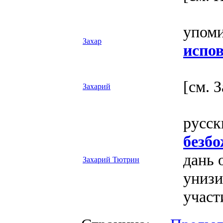
упоми
Захар
испо
[см. 
Захарий
русск
безб
дань 
Захарий Тютрин
унизи
участ