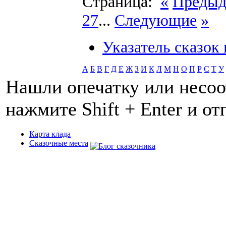
Страница:
«
Преды
27
...
Следующие
»
Указатель сказок
А
Б
В
Г
Д
Е
Ж
З
И
К
Л
М
Н
О
П
Р
С
Т
У
Нашли опечатку или несоо
нажмите Shift + Enter и о
Карта клада
Сказочные места