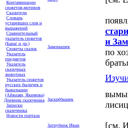
Контаминации
сюжетов-мотивов
Сказители
появл
Словарь
устаревших слов и
стар
выражений
Сравнительный
указатель сюжетов
и За
(Бараг и др.)
Заморышек
Сюжеты сказок
по хо
Указатель
предметов
брать
Указатель
сказочных
животных
Изучи
Указатель сюжетов
русских быличек и
бывальщин
вымыш
(Айвазян, Якимова)
Заскрёбышек
Дневник сказочника
лисиц
Записки
сказочника
Новости портала
[см. 
Затрубник Иван