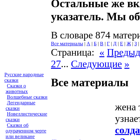
Остальные же в
указатель. Мы об
В словаре 874 матер
Все материалы
|
А
|
Б
|
В
|
Г
|
Д
|
Е
|
Ж
|
З
Страница:
«
Преды
27
...
Следующие
»
Русские народные
Все материалы
сказки
Сказки о
животных
Волшебные сказки
Легендарные
жена 
сказки
Новеллистические
узнае
сказки
Сказки об
солда
одураченном черте
или великане