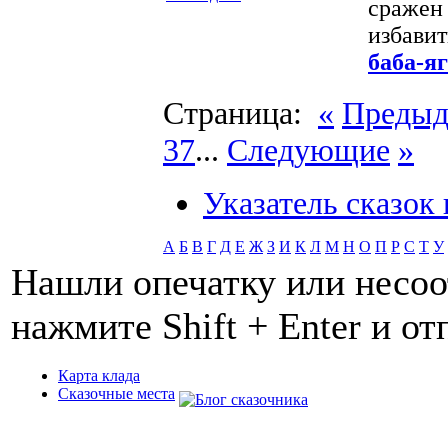
сражен 
избавит
баба-я
Страница:
«
Преды
37
...
Следующие
»
Указатель сказок
А
Б
В
Г
Д
Е
Ж
З
И
К
Л
М
Н
О
П
Р
С
Т
У
Нашли опечатку или несоо
нажмите Shift + Enter и о
Карта клада
Сказочные места