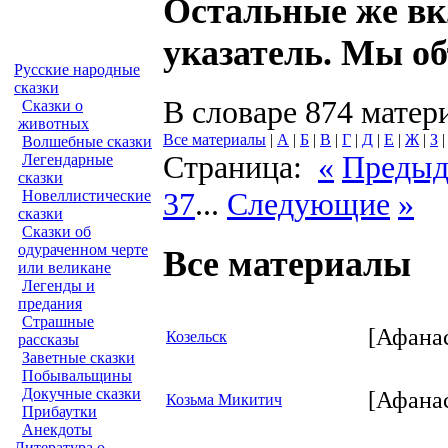
Остальные же в
указатель. Мы об
Русские народные
сказки
В словаре 874 матер
Сказки о
животных
Все материалы
|
А
|
Б
|
В
|
Г
|
Д
|
Е
|
Ж
|
З
Волшебные сказки
Страница:
«
Преды
Легендарные
сказки
37
...
Следующие
»
Новеллистические
сказки
Сказки об
одураченном черте
Все материалы
или великане
Легенды и
предания
Страшные
[Афана
Козельск
рассказы
Заветные сказки
Побывальщины
Докучные сказки
[Афана
Козьма Микитич
Прибаутки
Анекдоты
Литература о