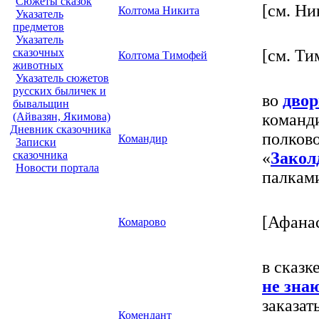
Сюжеты сказок
[см. Ни
Колтома Никита
Указатель
предметов
Указатель
[см. Т
сказочных
Колтома Тимофей
животных
Указатель сюжетов
русских быличек и
во
двор
бывальщин
команд
(Айвазян, Якимова)
Дневник сказочника
полков
Командир
Записки
«
Закол
сказочника
Новости портала
палками
[Афана
Комарово
в сказке
не зна
заказат
Комендант