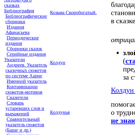
благод
сказках
Библиография
станови
Козьма Скоробогатый.
Библиографические
в сказке
сборники
Издания
Афанасьева
Периодические
отрица
издания
Сборники сказок
зло
Серийные издания
(
ст
Указатели
Колдун
Андреев. Указатель
пре
сказочных сюжетов
за 
по системе Аарне
Именной указатель
Контаминации
Колдун 
сюжетов-мотивов
Сказители
помога
Словарь
устаревших слов и
о трудн
Колдунья
выражений
не зна
Сравнительный
указатель сюжетов
(Бараг и др.)