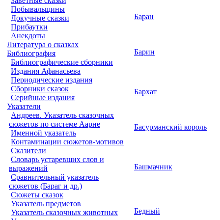
Заветные сказки
Побывальщины
Баран
Докучные сказки
Прибаутки
Анекдоты
Литература о сказках
Барин
Библиография
Библиографические сборники
Издания Афанасьева
Периодические издания
Сборники сказок
Бархат
Серийные издания
Указатели
Андреев. Указатель сказочных
сюжетов по системе Аарне
Басурманский король
Именной указатель
Контаминации сюжетов-мотивов
Сказители
Словарь устаревших слов и
Башмачник
выражений
Сравнительный указатель
сюжетов (Бараг и др.)
Сюжеты сказок
Указатель предметов
Бедный
Указатель сказочных животных