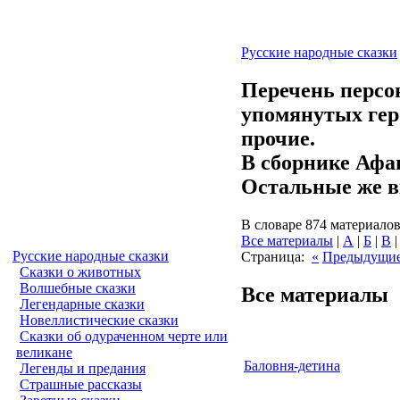
Русские народные сказки
Перечень персон
упомянутых геро
прочие.
В сборнике Афа
Остальные же в
В словаре 874 материалов
Все материалы
|
А
|
Б
|
В
Русские народные сказки
Страница:
«
Предыдущи
Сказки о животных
Волшебные сказки
Все материалы
Легендарные сказки
Новеллистические сказки
Сказки об одураченном черте или
великане
Баловня-детина
Легенды и предания
Страшные рассказы