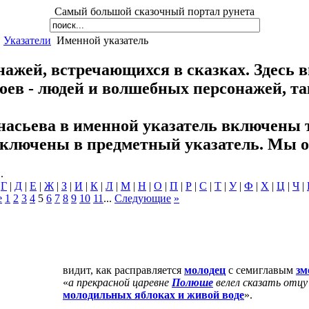
Самый большой сказочный портал рунета
Указатели
Именной указатель
ажей, встречающихся в сказках. Здесь в
ев - людей и волшебных персонажей, та
насьева в именной указатель включены 
ключены в предметный указатель. Мы об
.
|
Г
|
Д
|
Е
|
Ж
|
З
|
И
|
К
|
Л
|
М
|
Н
|
О
|
П
|
Р
|
С
|
Т
|
У
|
Ф
|
Х
|
Ц
|
Ч
|
е
1
2
3
4
5
6
7
8
9
10
11
...
Следующие
»
видит, как расправляется
молодец
с семиглавым
зм
«
а прекрасной царевне
Полюше
велел сказать отцу 
молодильных яблоках и живой воде
».