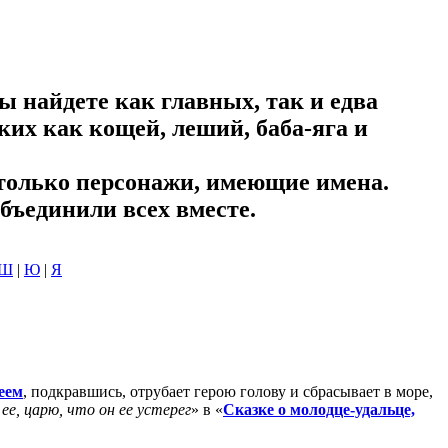
ы найдете как главных, так и едва
ких как кощей, леший, баба-яга и
только персонажи, имеющие имена.
ъединили всех вместе.
Ш
|
Ю
|
Я
еем
, подкравшись, отрубает герою голову и сбрасывает в море,
ее, царю, что он ее устерег
» в «
Сказке
о молодце-удальце,