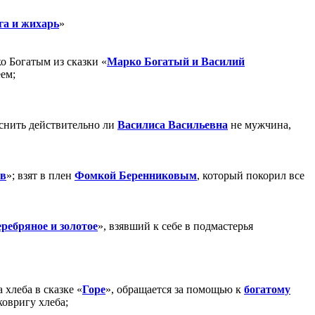
га
и жихарь
»
о Богатым из сказки «
Марко Богатый и Василий
еем;
снить действительно ли
Василиса Васильевна
не мужчина,
ов
»; взят в плен
Фомкой Беренниковым
, который покорил все
еребряное и золотое
», взявший к себе в подмастерья
 хлеба в сказке «
Горе
», обращается за помощью к
богатому
ковригу хлеба;