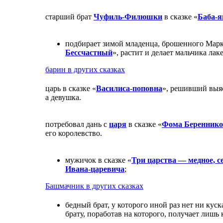
старший брат
Чуфиль-Филюшки
в сказке «
Баба-я
подбирает зимой младенца, брошенного Марк
Бессчастный
», растит и делает мальчика лак
барин в других сказках
царь в сказке «
Василиса-поповна
», решивший выя
а девушка.
потребовал дань с
царя
в сказке «
Фома Беренник
его королевство.
мужичок в сказке «
Три царства — медное, с
Ивана-царевича
;
Башмачник в других сказках
бедный брат, у которого иной раз нет ни куска
брату, поработав на которого, получает лишь 