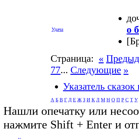
до
о 
Удача
[Б
Страница:
«
Преды
77
...
Следующие
»
Указатель сказок
А
Б
В
Г
Д
Е
Ж
З
И
К
Л
М
Н
О
П
Р
С
Т
У
Нашли опечатку или несоо
нажмите Shift + Enter и о