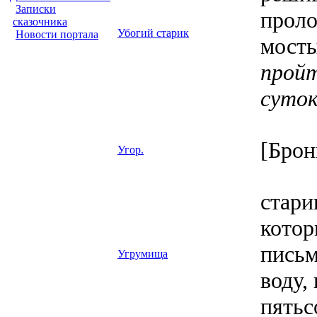
Записки
проло
сказочника
Убогий старик
Новости портала
мосты
пройт
суток
[Брон
Угор.
стари
котор
письм
Угрумища
воду,
пятьс