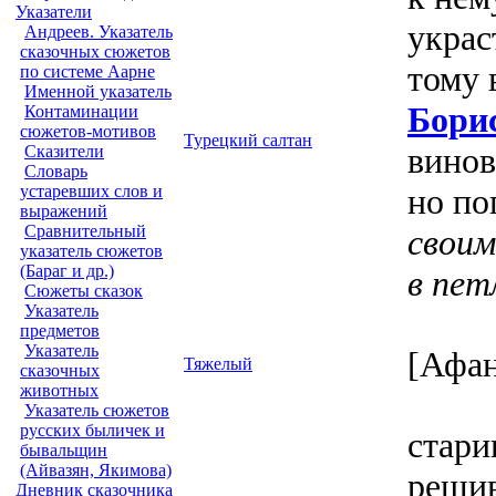
Указатели
украс
Андреев. Указатель
сказочных сюжетов
тому в
по системе Аарне
Именной указатель
Бори
Контаминации
сюжетов-мотивов
Турецкий салтан
винов
Сказители
Словарь
но по
устаревших слов и
выражений
Сравнительный
своим
указатель сюжетов
(Бараг и др.)
в пе
Сюжеты сказок
Указатель
предметов
Указатель
[Афан
Тяжелый
сказочных
животных
Указатель сюжетов
русских быличек и
стари
бывальщин
(Айвазян, Якимова)
решив
Дневник сказочника