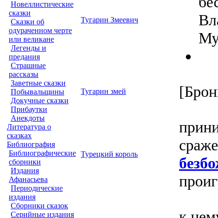
бе
Новеллистические
сказки
Вл
Тугарин Змеевич
Сказки об
одураченном черте
Му
или великане
Легенды и
предания
Страшные
рассказы
Заветные сказки
[Брон
Тугарин змей
Побывальщины
Докучные сказки
Прибаутки
Анекдоты
прини
Литература о
сказках
сраже
Библиография
Библиографические
Турецкий король
безб
сборники
Издания
прои
Афанасьева
Периодические
издания
Сборники сказок
к нем
Серийные издания