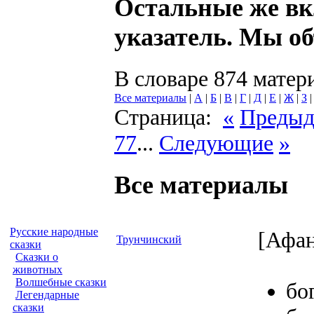
Остальные же в
указатель. Мы об
В словаре 874 матер
Все материалы
|
А
|
Б
|
В
|
Г
|
Д
|
Е
|
Ж
|
З
Страница:
«
Преды
77
...
Следующие
»
Все материалы
Русские народные
[Афан
Трунчинский
сказки
Сказки о
животных
Волшебные сказки
бо
Легендарные
сказки