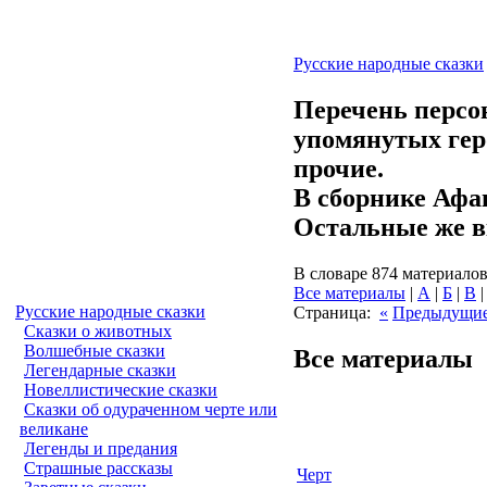
Русские народные сказки
Перечень персон
упомянутых геро
прочие.
В сборнике Афа
Остальные же в
В словаре 874 материалов
Все материалы
|
А
|
Б
|
В
Русские народные сказки
Страница:
«
Предыдущи
Сказки о животных
Волшебные сказки
Все материалы
Легендарные сказки
Новеллистические сказки
Сказки об одураченном черте или
великане
Легенды и предания
Страшные рассказы
Черт