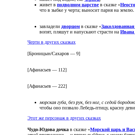
живет в
подводном царстве
в сказке «
Неост
что в зыбке у черта; выносит парня на землю.
завладели
дворцом
в сказке «
Заколдованная
вопят, пляшут и напускают страсти на
Ивана 
Черти в других сказках
[Броницын/Сахаров — 9]
[Афанасьев — 112]
[Афанасьев — 222]
морская губа, без рук, без ног, с седой бородо
чтобы оно позвало
Лебедь-птицу,
красну деви
Этот же персонаж в других сказках
Чудо-Юдова
дочка
в сказке «
Морской царь и Вас
этой проталинке — и прямо выйдешь к моему бат