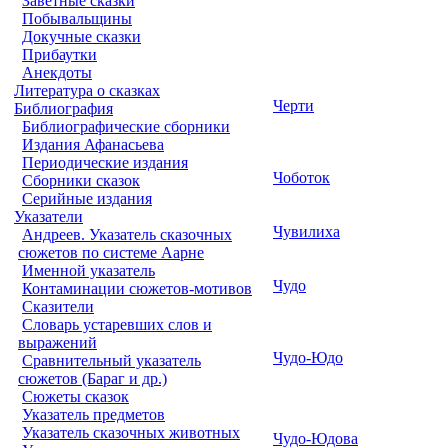
Заветные сказки
Побывальщины
Докучные сказки
Прибаутки
Анекдоты
Литература о сказках
Черти
Библиография
Библиографические сборники
Издания Афанасьева
Периодические издания
Чоботок
Сборники сказок
Серийные издания
Указатели
Чувилиха
Андреев. Указатель сказочных
сюжетов по системе Аарне
Именной указатель
Чудо
Контаминации сюжетов-мотивов
Сказители
Словарь устаревших слов и
выражений
Чудо-Юдо
Сравнительный указатель
сюжетов (Бараг и др.)
Сюжеты сказок
Указатель предметов
Указатель сказочных животных
Чудо-Юдова