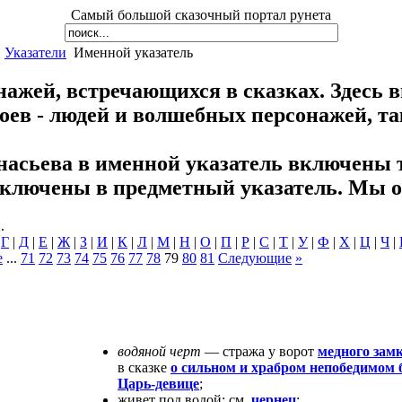
Самый большой сказочный портал рунета
Указатели
Именной указатель
ажей, встречающихся в сказках. Здесь в
ев - людей и волшебных персонажей, та
насьева в именной указатель включены 
ключены в предметный указатель. Мы об
.
|
Г
|
Д
|
Е
|
Ж
|
З
|
И
|
К
|
Л
|
М
|
Н
|
О
|
П
|
Р
|
С
|
Т
|
У
|
Ф
|
Х
|
Ц
|
Ч
|
е
...
71
72
73
74
75
76
77
78
79
80
81
Следующие
»
водяной черт
— стража у ворот
медного зам
в сказке
о сильном и храбром непобедимом
Царь-девице
;
живет под водой; см.
чернец
;