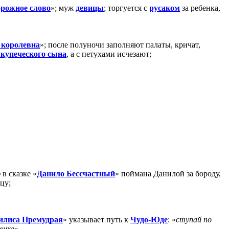
орожное слово
»; муж
девицы
; торгуется с
русаком
за ребенка,
 королевна
»; после полуночи заполняют палаты, кричат,
купеческого сына
, а с петухами исчезают;
ю
в сказке «
Данило Бессчастный
» поймана Данилой за бороду,
цу;
илиса Премудрая
» указывает путь к
Чудо-Юде
: «
ступай по
юшке
»