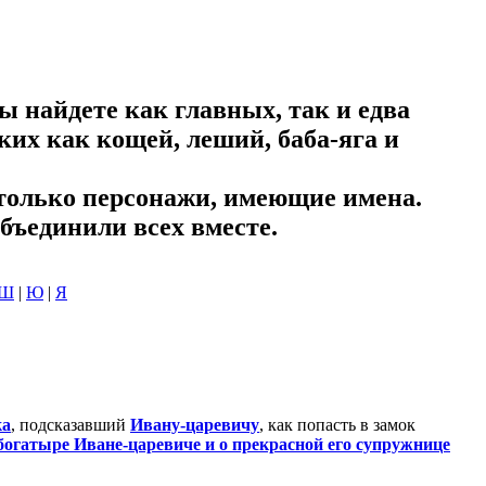
ы найдете как главных, так и едва
ких как кощей, леший, баба-яга и
только персонажи, имеющие имена.
ъединили всех вместе.
Ш
|
Ю
|
Я
ка
, подсказавший
Ивану-царевичу
, как попасть в замок
 богатыре
Иване-царевиче
и о прекрасной его супружнице