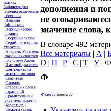
сказках
дополнения и по
Библиография
Библиографические
сборники
не оговариваются
Издания
Афанасьева
значение слова, 
Периодические
издания
Сборники сказок
В словаре 492 матер
Серийные издания
Указатели
Все материалы
|
А
|
Андреев. Указатель
сказочных сюжетов
О
|
П
|
Р
|
С
|
Т
|
У
| Ф
по системе Аарне
Именной указатель
Контаминации
сюжетов-мотивов
Ф
Сказители
Словарь
устаревших слов и
выражений
Фалетур
форейтор
Сравнительный
указатель сюжетов
(Бараг и др.)
Указатель сказок
Сюжеты сказок