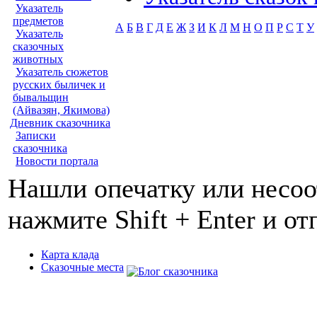
Указатель
предметов
А
Б
В
Г
Д
Е
Ж
З
И
К
Л
М
Н
О
П
Р
С
Т
У
Указатель
сказочных
животных
Указатель сюжетов
русских быличек и
бывальщин
(Айвазян, Якимова)
Дневник сказочника
Записки
сказочника
Новости портала
Нашли опечатку или несоо
нажмите Shift + Enter и о
Карта клада
Сказочные места