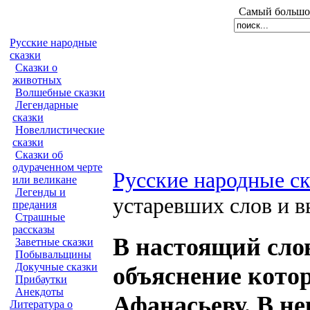
Самый большой
Русские народные
сказки
Сказки о
животных
Волшебные сказки
Легендарные
сказки
Новеллистические
сказки
Сказки об
одураченном черте
Русские народные с
или великане
Легенды и
устаревших слов и 
предания
Страшные
рассказы
В настоящий сло
Заветные сказки
Побывальщины
Докучные сказки
объяснение кото
Прибаутки
Анекдоты
Афанасьеву. В н
Литература о