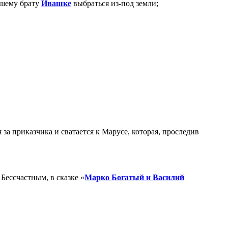
дшему брату
Ивашке
выбраться
из-под
земли;
я за приказчика и сватается к Марусе, которая, проследив
Бессчастным, в сказке «
Марко Богатый и Василий