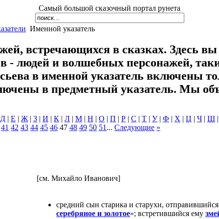
Самый большой сказочный портал рунета
азатели
Именной указатель
ей, встречающихся в сказках. Здесь вы 
в - людей и волшебных персонажей, таки
сьева в именной указатель включены т
ючены в предметный указатель. Мы объ
Д
|
Е
|
Ж
|
З
|
И
|
К
|
Л
|
М
|
Н
|
О
|
П
|
Р
|
С
|
Т
|
У
|
Ф
|
Х
|
Ц
|
Ч
|
Ш
.
41
42
43
44
45
46
47
48
49
50
51
...
Следующие
»
[см. Михайло Иванович]
средний сын старика и старухи, отправившийся 
серебряное и золотое
»; встретившийся ему
зме