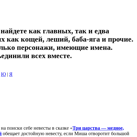
найдете как главных, так и едва
х как кощей, леший, баба-яга и прочие.
олько персонажи, имеющие имена.
единили всех вместе.
|
Ю
|
Я
на поиски себе невесты в сказке «
Три царства — медное,
й
обещает достойную невесту, если Миша отворотит большой