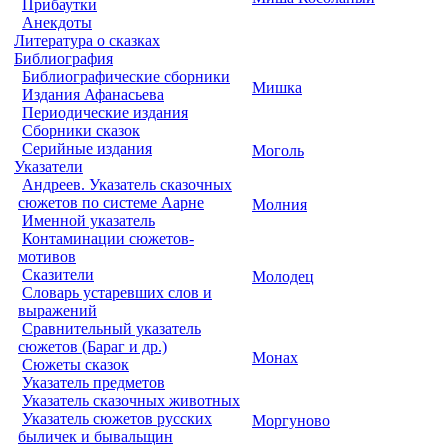
Прибаутки
Анекдоты
Литература о сказках
Библиография
Библиографические сборники
Мишка
Издания Афанасьева
Периодические издания
Сборники сказок
Серийные издания
Моголь
Указатели
Андреев. Указатель сказочных
сюжетов по системе Аарне
Молния
Именной указатель
Контаминации сюжетов-
мотивов
Сказители
Молодец
Словарь устаревших слов и
выражений
Сравнительный указатель
сюжетов (Бараг и др.)
Монах
Сюжеты сказок
Указатель предметов
Указатель сказочных животных
Указатель сюжетов русских
Моргуново
быличек и бывальщин