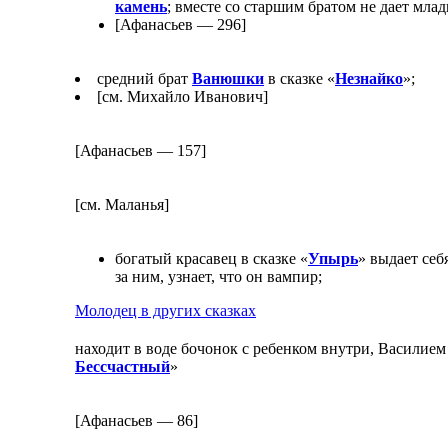
камень
; вместе со старшим братом не дает мла
[Афанасьев — 296]
средний брат
Ванюшки
в сказке «
Незнайко
»;
[см. Михайло Иванович]
[Афанасьев — 157]
[см. Маланья]
богатый красавец в сказке «
Упырь
» выдает себ
за ним, узнает, что он вампир;
Молодец в других сказках
находит в воде бочонок с ребенком внутри, Василием 
Бессчастный
»
[Афанасьев — 86]