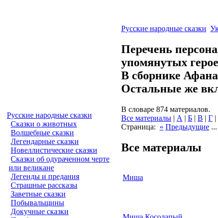
Русские народные сказки
Ук
Перечень персонаж
упомянутых герое
В сборнике Афана
Остальные же вкл
В словаре 874 материалов.
Русские народные сказки
Все материалы
|
А
|
Б
|
В
|
Г
|
Сказки о животных
Страница:
«
Предыдущие
..
Волшебные сказки
Легендарные сказки
Все материалы
Новеллистические сказки
Сказки об одураченном черте
или великане
Легенды и предания
Миша
Страшные рассказы
Заветные сказки
Побывальщины
Докучные сказки
Миша Косолапый