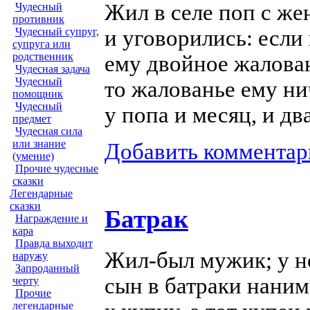
Жил в селе поп с жен
Чудесный
противник
и уговорились: если 
Чудесный супруг,
супруга или
родственник
ему двойное жалован
Чудесная задача
Чудесный
то жалованье ему ни
помощник
Чудесный
у попа и месяц, и д
предмет
Чудесная сила
или знание
Добавить комментар
(умение)
Прочие чудесные
сказки
Легендарные
сказки
Батрак
Награждение и
кара
Правда выходит
Жил-был
мужик; у н
наружу
Запроданный
сын в батраки наним
черту
Прочие
легендарные