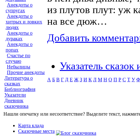
Анекдоты о
из плутов плут: уж к
супругах
Анекдоты о
на все дюж…
хитрых и ловких
людях
Анекдоты о
Добавить комментар
дураках
Анекдоты о
попах
Счастье по
случаю
Указатель сказок
Небылицы
Прочие анекдоты
Литература о
А
Б
В
Г
Д
Е
Ж
З
И
К
Л
М
Н
О
П
Р
С
Т
У
сказках
Библиография
Указатели
Дневник
сказочника
Нашли опечатку или несоответствие? Выделите текст, нажмите 
Карта клада
Сказочные места