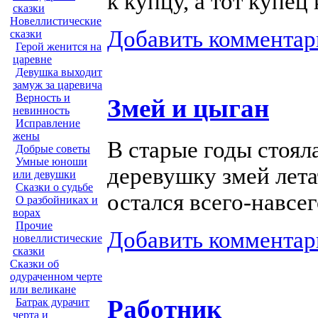
к купцу, а тот купец
сказки
Новеллистические
Добавить комментар
сказки
Герой женится на
царевне
Девушка выходит
замуж за царевича
Верность и
Змей и цыган
невинность
Исправление
жены
В старые годы стоял
Добрые советы
Умные юноши
деревушку змей лета
или девушки
Сказки о судьбе
остался
всего-навсе
О разбойниках и
ворах
Прочие
Добавить комментар
новеллистические
сказки
Сказки об
одураченном черте
или великане
Работник
Батрак дурачит
черта и