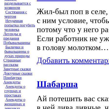
разделывается с
хозяином
Жил-был
поп в селе,
Состязания с
чертом
с ним условие, чтоб
Неудачная
попытка погубить
потому что у него р
человека
Легенды и
Если работник не ужи
предания
Побывальщины
в голову молотком…
Былички и
бывальщины о
духах природы
Добавить комментар
Страшные
рассказы
Заветные сказки
Докучные сказки
Прибаутки
Шабарша
Анекдоты
Анекдоты о
глупцах и
простаках
Ай потешить вас ска
Анекдоты о
женщинах и
в ней дива дивные, 
девушках