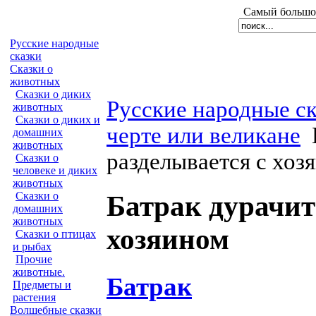
Самый большой
Русские народные
сказки
Сказки о
животных
Сказки о диких
Русские народные с
животных
Сказки о диких и
черте или великане
домашних
животных
разделывается с хоз
Сказки о
человеке и диких
животных
Сказки о
Батрак дурачит
домашних
животных
хозяином
Сказки о птицах
и рыбах
Прочие
животные.
Батрак
Предметы и
растения
Волшебные сказки