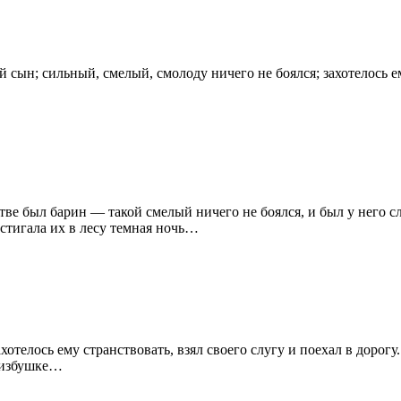
 сын; сильный, смелый, смолоду ничего не боялся; захотелось ем
стве был барин — такой смелый ничего не боялся, и был у него 
истигала их в лесу темная ночь…
отелось ему странствовать, взял своего слугу и поехал в дорогу.
й избушке…