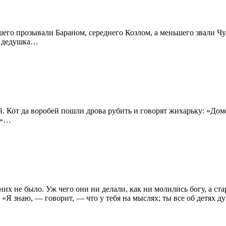
ьшего прозывали Бараном, середнего Козлом, а меньшего звали
Чу
х дедушка…
ей. Кот да воробей пошли дрова рубить и говорят жихарьку: «До
!»…
 них не было. Уж чего они ни делали, как ни молились богу, а ста
 «Я знаю, — говорит, — что у тебя на мыслях; ты все об детях 