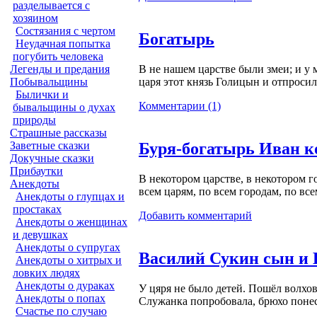
разделывается с
хозяином
Состязания с чертом
Богатырь
Неудачная попытка
погубить человека
Легенды и предания
В не нашем царстве были змеи; и у 
Побывальщины
царя этот князь Голицын и отпросил
Былички и
Комментарии (1)
бывальщины о духах
природы
Страшные рассказы
Заветные сказки
Буря-богатырь Иван к
Докучные сказки
Прибаутки
В некотором царстве, в некотором г
Анекдоты
всем царям, по всем городам, по все
Анекдоты о глупцах и
простаках
Добавить комментарий
Анекдоты о женщинах
и девушках
Анекдоты о супругах
Василий Сукин сын и 
Анекдоты о хитрых и
ловких людях
Анекдоты о дураках
У цяря не было детей. Пошёл волхов
Анекдоты о попах
Служанка попробовала, брюхо пон
Счастье по случаю