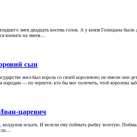
младшего змея двадцать восемь голов. А у князя Голицына были д
ся воевать на змеев…
оровий сын
осударстве
жил-был
король со своей королевою; не имели они дете
м народам — по чернети: кто бы мог полечить, чтоб королева заб
Иван-царевич
, колдунов искать. И велели ему поймать рыбку золотую. Пойма
есла…