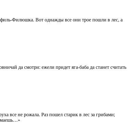
филь-Филюшка.
Вот однажды все они трое пошли в лес, а
мовничай да смотри: ежели придет
яга-баба
да станет считать
руха все не рожала. Раз пошел старик в лес за грибами;
думаешь…»