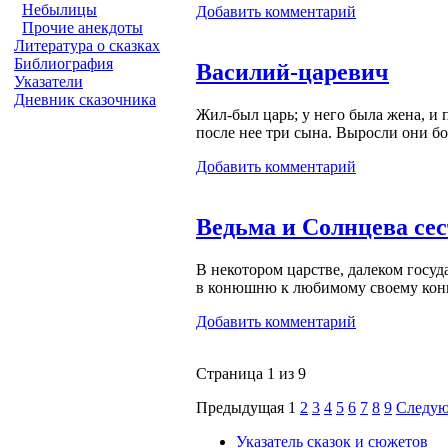
Небылицы
Добавить комментарий
Прочие анекдоты
Литература о сказках
Библиография
Василий-царевич
Указатели
Дневник сказочника
Жил-был
царь; у него была жена, и п
после нее три сына. Выросли они 
Добавить комментарий
Ведьма и Солнцева сес
В некотором царстве, далеком госуд
в конюшню к любимому своему конюх
Добавить комментарий
Страница 1 из 9
Предыдущая
1
2
3
4
5
6
7
8
9
Следу
Указатель сказок и сюжетов