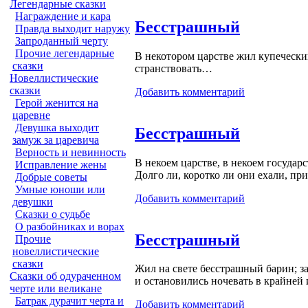
Легендарные сказки
Награждение и кара
Бесстрашный
Правда выходит наружу
Запроданный черту
Прочие легендарные
В некотором царстве жил купеческий
сказки
странствовать…
Новеллистические
сказки
Добавить комментарий
Герой женится на
царевне
Девушка выходит
Бесстрашный
замуж за царевича
Верность и невинность
В некоем царстве, в некоем государ
Исправление жены
Долго ли, коротко ли они ехали, пр
Добрые советы
Умные юноши или
Добавить комментарий
девушки
Сказки о судьбе
О разбойниках и ворах
Бесстрашный
Прочие
новеллистические
сказки
Жил на свете бесстрашный барин; зах
Сказки об одураченном
и остановились ночевать в крайне
черте или великане
Батрак дурачит черта и
Добавить комментарий