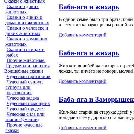
Сказки о животных
Баба-яга и жихарь
Сказки о диких
животных
Сказки о диких и
В одной семье было три брата: бол
домашних животных
в лесу жил караульщиком родной и
Сказки о человеке и
диких животных
Добавить комментарий
Сказки о домашних
животных
Сказки о птицах и
Баба-яга и жихарь
рыбах
Прочие животные.
Предметы и растения
Жил кот, воробей да жихарько трет
Волшебные сказки
ложки, ты ничего не говори, молчи
Чудесный противник
Добавить комментарий
Чудесный супруг,
супруга или
родственник
Чудесная задача
Баба-яга и Заморышек
Чудесный помощник
Чудесный предмет
Жил-был
старик да старуха; детей у
Чудесная сила или
попадается ему дорогою старый дед.
знание (умение)
Прочие чудесные
Добавить комментарий
сказки