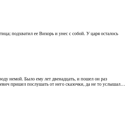
тица;
подхватил ее Вихорь и унес с собой. У царя осталось
роду немой. Было ему лет двенадцать, и пошел он раз
евич
пришел послушать от него сказочки, да не то услышал…