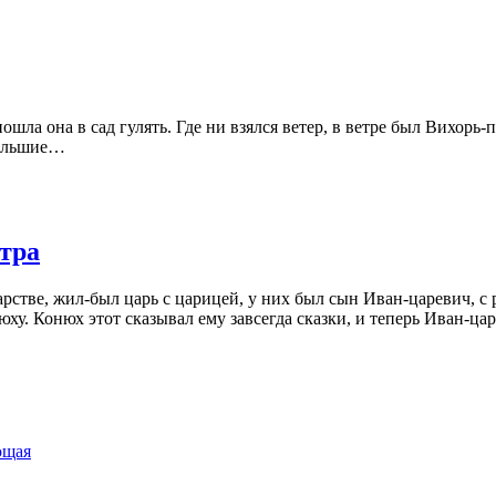
ошла она в сад гулять. Где ни взялся ветер, в ветре был
Вихорь-п
большие…
тра
арстве,
жил-был
царь с царицей, у них был сын
Иван-царевич,
с 
у. Конюх этот сказывал ему завсегда сказки, и теперь
Иван-цар
ющая