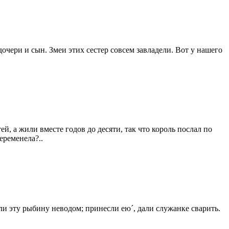
очери и сын. Змеи этих сестер совсем завладели. Вот у нашего
й, а жили вместе годов до десяти, так что король послал по
еременела?..
ли эту рыбину неводом; принесли ею´, дали служанке сварить.