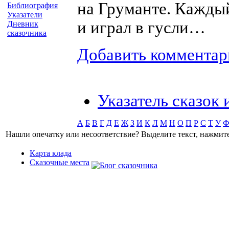
на Груманте. Каждый
Библиография
Указатели
и играл в гусли…
Дневник
сказочника
Добавить комментар
Указатель сказок
А
Б
В
Г
Д
Е
Ж
З
И
К
Л
М
Н
О
П
Р
С
Т
У
Нашли опечатку или несоответствие? Выделите текст, нажмите 
Карта клада
Сказочные места