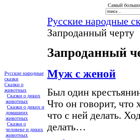
Самый большой
Русские народные с
Запроданный черту
Запроданный ч
Муж с женой
Русские народные
сказки
Сказки о
Был один крестьянин
животных
Сказки о диких
Что он говорит, что 
животных
Сказки о диких и
что с ней делать. Хо
домашних
животных
делать…
Сказки о
человеке и диких
животных