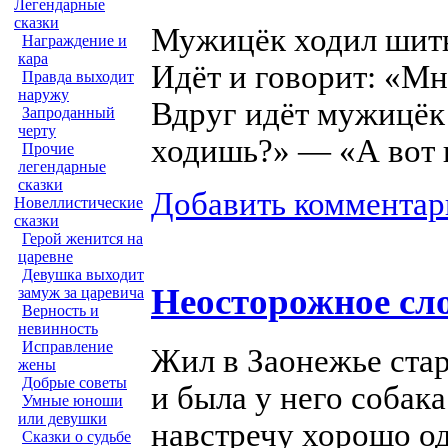
Легендарные
сказки
Мужицёк ходил шить
Награждение и
кара
Идёт и говорит: «Мн
Правда выходит
наружу
Вдруг идёт мужицёк 
Запроданный
черту
ходишь?» — «А вот
Прочие
легендарные
сказки
Добавить комментар
Новеллистические
сказки
Герой женится на
царевне
Девушка выходит
Неосторожное сл
замуж за царевича
Верность и
невинность
Исправление
Жил в Заонежье стар
жены
Добрые советы
и была у него собак
Умные юноши
или девушки
навстречу хорошо о
Сказки о судьбе