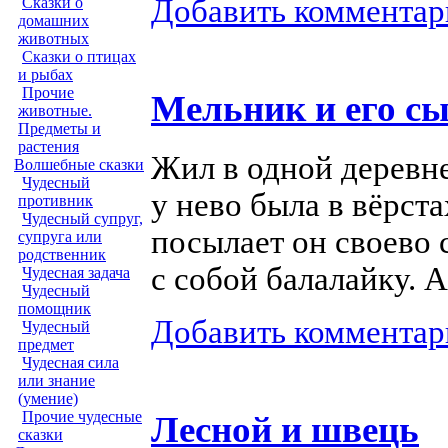
Добавить комментар
Сказки о
домашних
животных
Сказки о птицах
и рыбах
Прочие
Мельник и его с
животные.
Предметы и
растения
Жил в одной деревне
Волшебные сказки
Чудесный
у нево была в вёрста
противник
Чудесный супруг,
посылает он своево 
супруга или
родственник
с собой балалайку. 
Чудесная задача
Чудесный
помощник
Добавить комментар
Чудесный
предмет
Чудесная сила
или знание
(умение)
Прочие чудесные
Лесной и швець
сказки