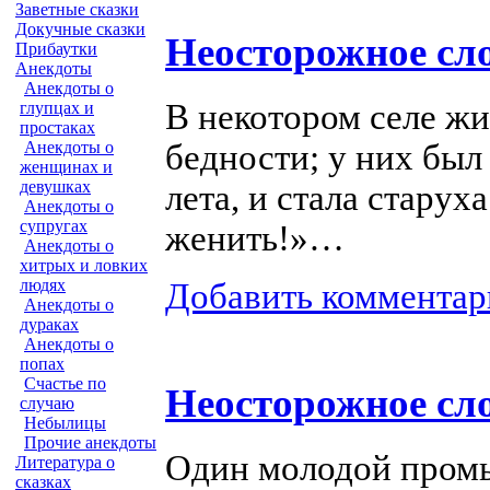
Заветные сказки
Докучные сказки
Неосторожное сл
Прибаутки
Анекдоты
Анекдоты о
В некотором селе жи
глупцах и
простаках
бедности; у них был
Анекдоты о
женщинах и
девушках
лета, и стала старух
Анекдоты о
супругах
женить!»…
Анекдоты о
хитрых и ловких
людях
Добавить комментар
Анекдоты о
дураках
Анекдоты о
попах
Счастье по
Неосторожное сл
случаю
Небылицы
Прочие анекдоты
Один молодой промы
Литература о
сказках