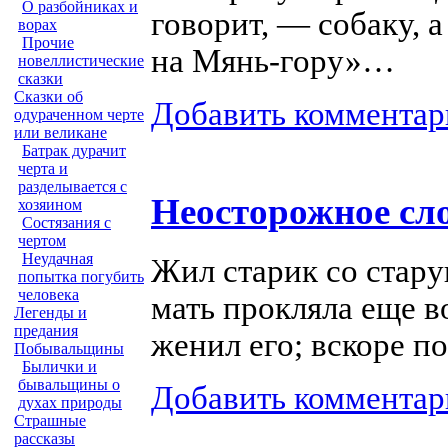
О разбойниках и
говорит, — собаку, а
ворах
Прочие
на Мянь-гору»…
новеллистические
сказки
Сказки об
Добавить комментар
одураченном черте
или великане
Батрак дурачит
черта и
разделывается с
Неосторожное сл
хозяином
Состязания с
чертом
Неудачная
Жил старик со стару
попытка погубить
человека
мать прокляла еще в
Легенды и
предания
женил его; вскоре п
Побывальщины
Былички и
бывальщины о
Добавить комментар
духах природы
Страшные
рассказы