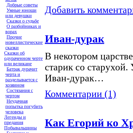
Добрые советы
Добавить комментар
Умные юноши
или девушки
Сказки о судьбе
О разбойниках и
ворах
Иван-дурак
Прочие
новеллистические
сказки
Сказки об
В некотором царстве
одураченном черте
или великане
старик со старухой. 
Батрак дурачит
черта и
Иван-дурак…
разделывается с
хозяином
Состязания с
Комментарии (1)
чертом
Неудачная
попытка погубить
человека
Легенды и
Как Егорий ко Х
предания
Побывальщины