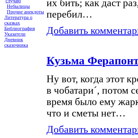
их бить; как даст раз
случаю
Небылицы
перебил…
Прочие анекдоты
Литература о
сказках
Добавить комментар
Библиография
Указатели
Дневник
сказочника
Кузьма Ферапон
Ну вот, когда этот к
в чобатари´, потом с
время было ему жарк
что и сметы нет…
Добавить комментар