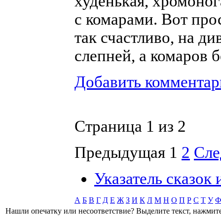
худенькая, хромоног
с комарами. Вот про
так счастливо, на ди
слепней, а комаров 
Добавить комментар
Страница 1 из 2
Предыдущая
1
2
Сл
Указатель сказок
А
Б
В
Г
Д
Е
Ж
З
И
К
Л
М
Н
О
П
Р
С
Т
У
Нашли опечатку или несоответствие? Выделите текст, нажмите 