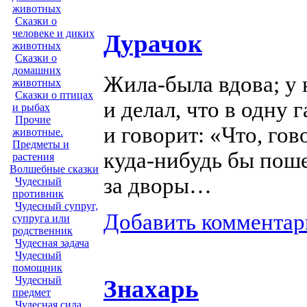
животных
Сказки о
человеке и диких
Дурачок
животных
Сказки о
домашних
Жила-была
вдова; у 
животных
Сказки о птицах
и делал, что в одну 
и рыбах
Прочие
и говорит: «Что, гов
животные.
Предметы и
куда-нибудь бы
поше
растения
Волшебные сказки
за дворы…
Чудесный
противник
Чудесный супруг,
Добавить комментар
супруга или
родственник
Чудесная задача
Чудесный
помощник
Чудесный
Знахарь
предмет
Чудесная сила