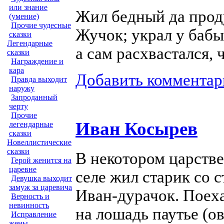
или знание
Жил бедный да прод
(умение)
Прочие чудесные
Жучок; украл у бабы
сказки
Легендарные
а сам расхвастался,
сказки
Награждение и
кара
Добавить комментар
Правда выходит
наружу
Запроданный
черту
Прочие
Иван Косырев
легендарные
сказки
Новеллистические
сказки
В некотором царстве
Герой женится на
царевне
селе жил старик со 
Девушка выходит
замуж за царевича
Иван-дурачок.
Поеха
Верность и
невинность
на лошадь паутье (о
Исправление
жены