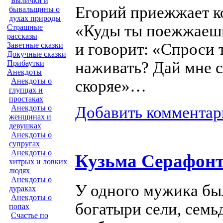
Былички и
Егорий приежжает к
бывальщины о
духах природы
«Куды ты поежжаеш
Страшные
рассказы
и говорит: «Спроси 
Заветные сказки
Докучные сказки
Прибаутки
наживать? Дай мне 
Анекдоты
Анекдоты о
скоряе»…
глупцах и
простаках
Анекдоты о
Добавить комментар
женщинах и
девушках
Анекдоты о
супругах
Анекдоты о
Кузьма Серафон
хитрых и ловких
людях
Анекдоты о
У одного мужика был
дураках
Анекдоты о
богатыри сели, семь
попах
Счастье по