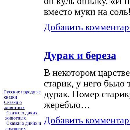
он куль опилку. «И п
вместо муки на сол
Добавить комментар
Дурак и береза
В некотором царстве
старик, у него было
дурак. Помер старик
Русские народные
сказки
жеребью…
Сказки о
животных
Сказки о диких
Добавить комментар
животных
Сказки о диких и
домашних