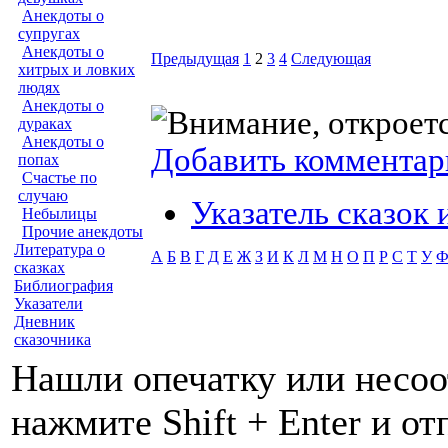
Анекдоты о
супругах
Анекдоты о
Предыдущая
1
2
3
4
Следующая
хитрых и ловких
людях
Анекдоты о
дураках
Анекдоты о
Добавить комментар
попах
Счастье по
случаю
Указатель сказок
Небылицы
Прочие анекдоты
Литература о
А
Б
В
Г
Д
Е
Ж
З
И
К
Л
М
Н
О
П
Р
С
Т
У
сказках
Библиография
Указатели
Дневник
сказочника
Нашли опечатку или несоо
нажмите Shift + Enter и о