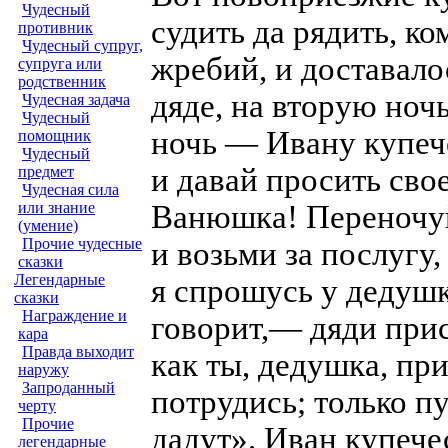
Чудесный
судить да рядить, к
противник
Чудесный супруг,
жребий, и доставало
супруга или
родственник
дяде, на вторую ноч
Чудесная задача
Чудесный
ночь — Ивану купеч
помощник
Чудесный
и давай просить сво
предмет
Чудесная сила
Ванюшка! Переночуй 
или знание
(умение)
Прочие чудесные
и возьми за послугу
сказки
Легендарные
я спрошусь у дедушк
сказки
Награждение и
говорит,— дяди прис
кара
Правда выходит
как ты, дедушка, п
наружу
Запроданный
потрудись; только пу
черту
Прочие
дадут». Иван купече
легендарные