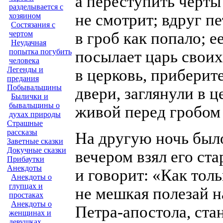
а переступить черты 
разделывается с
не смотрит; вдруг п
хозяином
Состязания с
в гроб как попало; е
чертом
Неудачная
попытка погубить
посылает царь свои
человека
Легенды и
в церковь, приберит
предания
Побывальщины
двери, заглянули в 
Былички и
бывальщины о
живой перед гробом 
духах природы
Страшные
рассказы
На другую ночь было
Заветные сказки
Докучные сказки
вечером взял его ста
Прибаутки
Анекдоты
и говорит: «Как толь
Анекдоты о
глупцах и
не мешкая полезай н
простаках
Анекдоты о
Петра-апостола,
стан
женщинах и
девушках