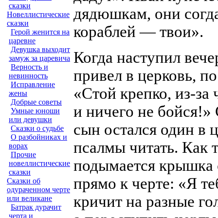
сказки
дядюшкам, они согд
Новеллистические
сказки
кораблей — твои».
Герой женится на
царевне
Девушка выходит
Когда наступил вечер
замуж за царевича
Верность и
привел в церковь, по
невинность
Исправление
«Стой крепко,
из-за
жены
Добрые советы
и ничего не бойся!»
Умные юноши
или девушки
сын остался один в 
Сказки о судьбе
О разбойниках и
псалмы читать. Как 
ворах
Прочие
подымается крышка с
новеллистические
сказки
прямо к черте: «Я те
Сказки об
одураченном черте
кричит на разные го
или великане
Батрак дурачит
черта и