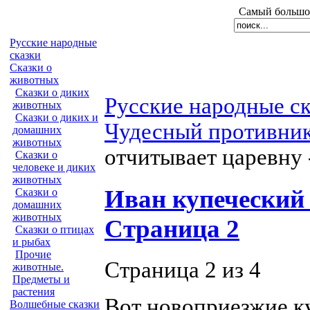
Самый большой
Русские народные
сказки
Сказки о
животных
Сказки о диких
Русские народные с
животных
Сказки о диких и
Чудесный противни
домашних
животных
отчитывает царевну 
Сказки о
человеке и диких
животных
Иван купеческий 
Сказки о
домашних
животных
Страница 2
Сказки о птицах
и рыбах
Прочие
Страница 2 из 4
животные.
Предметы и
растения
Вот новоприезжие к
Волшебные сказки