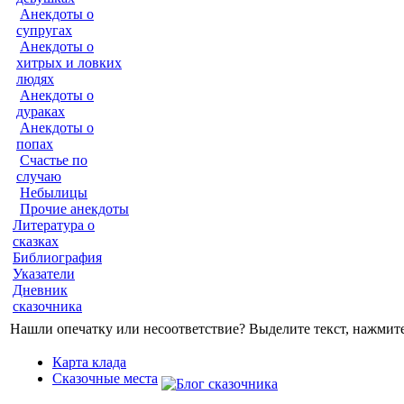
Анекдоты о
супругах
Анекдоты о
хитрых и ловких
людях
Анекдоты о
дураках
Анекдоты о
попах
Счастье по
случаю
Небылицы
Прочие анекдоты
Литература о
сказках
Библиография
Указатели
Дневник
сказочника
Нашли опечатку или несоответствие? Выделите текст, нажмите 
Карта клада
Сказочные места