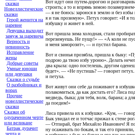
Вот идут они
путем-дорогою
и разговарив
сказки
строить; а то и впрямь зимою позамерзнем
Новеллистические
— я не боюсь: зароюся в землю и без избы 
сказки
я и так прозимую». Петух говорит: «И я то
Герой женится на
избушку и живет в ней.
царевне
Девушка выходит
Вот пришла зима холодная, стали пробирать
замуж за царевича
перезимуешь. Не пущу!» — «А коли не пуст
Верность и
и меня заморозит», — и пустил барана.
невинность
Исправление
Вот и свинья прозябла, пришла к быку: «П
жены
подрою да твою избу уроню». Делать нечего
Добрые советы
два крыла: одно постелешь, другим оденеш
Умные юноши
будет». — «Не пустишь? — говорит петух. —
или девушки
и петуха.
Сказки о судьбе
О разбойниках и
Вот живут они себе да поживают в избушке.
ворах
полакомиться, да как достать его? Лиса по
Прочие
медведь, быка; для тебя, волк, барана; а 
новеллистические
да поедим!»
сказки
Сказки об
Лиса привела их к избушке. «Кум, — говор
одураченном черте
Бык увидал ее и тотчас прижал к стене рог
или великане
— Отпирай, брат Михайло Иванович! Я пойд
Батрак дурачит
ну осаживать по бокам, и так его приняли,
черта и
в избушку; а бык да баран и его так же пр