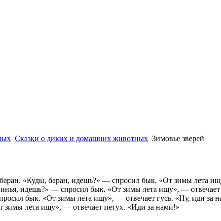
ных
Сказки о диких и домашних животных
Зимовье зверей
 баран. «Куды, баран, идешь?» — спросил бык. «От зимы лета и
свинья, идешь?» — спросил бык. «От зимы лета ищу», — отвечает
просил бык. «От зимы лета ищу», — отвечает гусь. «Ну, иди за н
т зимы лета ищу», — отвечает петух. «Иди за нами!»