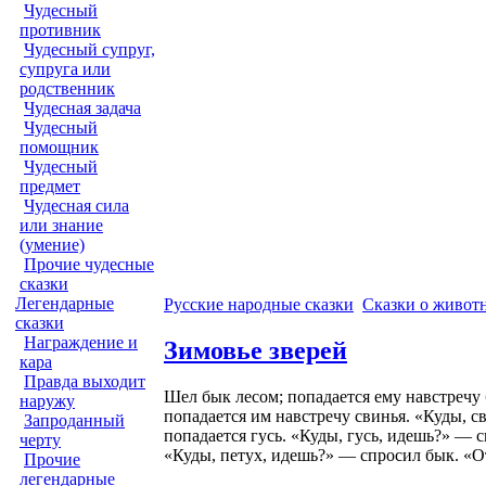
Чудесный
противник
Чудесный супруг,
супруга или
родственник
Чудесная задача
Чудесный
помощник
Чудесный
предмет
Чудесная сила
или знание
(умение)
Прочие чудесные
сказки
Легендарные
Русские народные сказки
Сказки о живот
сказки
Награждение и
Зимовье зверей
кара
Правда выходит
Шел бык лесом; попадается ему навстречу
наружу
попадается им навстречу свинья. «Куды, 
Запроданный
попадается гусь. «Куды, гусь, идешь?» — с
черту
«Куды, петух, идешь?» — спросил бык. «О
Прочие
легендарные