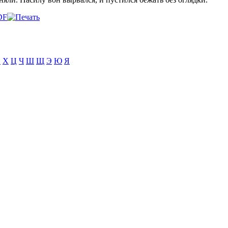
Ф
Х
Ц
Ч
Ш
Щ
Э
Ю
Я