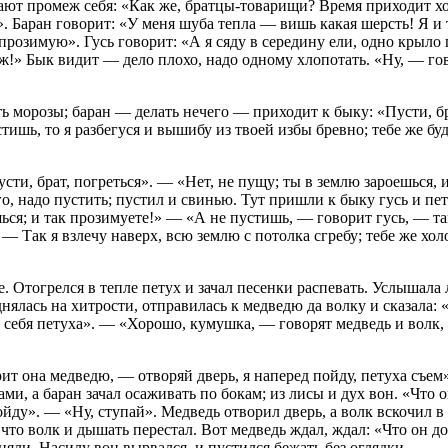
ают промеж себя: «Как же,
братцы-товарищи?
Время приходит хол
». Баран говорит: «У меня шуба тепла — вишь какая шерсть! Я и
прозимую». Гусь говорит: «А я сяду в середину ели, одно крыло
ж!» Бык видит — дело плохо, надо одному хлопотать. «Ну, — гов
 морозы; баран — делать нечего — приходит к быку: «Пусти, брат
ишь, то я разбегуся и вышибу из твоей избы бревно; тебе же буд
усти, брат, погреться». — «Нет, не пущу; ты в землю зароешься,
, надо пустить; пустил и свинью. Тут пришли к быку гусь и пету
ься; и так прозимуете!» — «А не пустишь, — говорит гусь, — та
 Так я взлечу наверх, всю землю с потолка сгребу; тебе же холо
 Отогрелся в тепле петух и зачал песенки распевать. Услышала 
днялась на хитрости, отправилась к медведю да волку и сказала: 
для себя петуха». — «Хорошо, кумушка, — говорят медведь и вол
ит она медведю, — отворяй дверь, я наперед пойду, петуха съем»
ами, а баран зачал осаживать по бокам; из лисы и дух вон. «Что
у». — «Ну, ступай». Медведь отворил дверь, а волк вскочил в и
 что волк и дышать перестал. Вот медведь ждал, ждал: «Что он д
иняли. Насилу вон вырвался, и пустился бежать без оглядки.