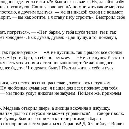
одное: где тепла искать?» Бык и сказывает: «Ну, давайте избу
 так прозимую». Свинья говорит: «А по мне хоть какие морозы
 постелю, а другим оденуся, — меня никакой холод не возьмет;
орит, — вы как хотите, а я стану избу строить». Выстроил себе
, погреться». — «Нет, баран, у тебя шуба тепла; ты и так
ет холоднее». Бык думал, думал: «Дай пущу, а то, пожалуй,
 и так прозимуешь!» — «А не пустишь, так я рылом все столбы
х: «Пусти, брат, к себе погреться». — «Нет, не пущу. У вас по
к я весь мох из твоих стен повыщиплю; тебе же холоднее
днее будет». Что делать быку? Пустил жить к себе и гуся
лиса, что петух песенки распевает, захотелось петушком
«Ну, любезные куманьки, я нашла для всех поживу: для тебя,
к, — мы твоих услуг никогда не забудем! Пойдем же, приколем
. Медведь отворил дверь, а лисица вскочила в избушку.
 она там долго с петухом не может управиться? — говорит волк.
збушку. Бык и его прижал к стене рогами, а баран
о сих пор не может управиться с бараном! Дай я пойду». Вошел