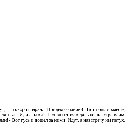
щу», — говорит баран. «Пойдем со мною!» Вот пошли вместе;
 свинья. «Иди с нами!» Пошли втроем дальше; навстречу им
ами!» Вот гусь и пошел за ними. Идут, а навстречу им петух.