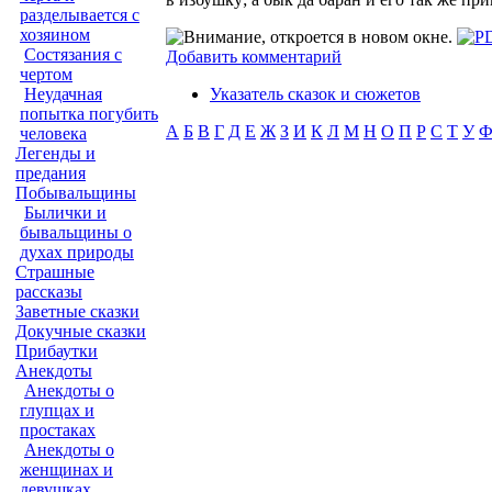
разделывается с
хозяином
Состязания с
Добавить комментарий
чертом
Указатель сказок и сюжетов
Неудачная
попытка погубить
А
Б
В
Г
Д
Е
Ж
З
И
К
Л
М
Н
О
П
Р
С
Т
У
человека
Легенды и
предания
Побывальщины
Былички и
бывальщины о
духах природы
Страшные
рассказы
Заветные сказки
Докучные сказки
Прибаутки
Анекдоты
Анекдоты о
глупцах и
простаках
Анекдоты о
женщинах и
девушках